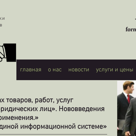
жки
в
for
главная
о нас
новости
услуги и цены
 товаров, работ, услуг
ридических лиц». Нововведения
рименения.»
Единой информационной системе»