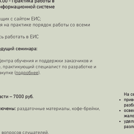
8.00 - Практика работы в
нформационной системе
щих с сайтом ЕИС;
я на практике порядок работы со всеми
сь работать в ЕИС
едущий семинара:
Центра обучения и поддержки заказчиков и
, практикующий специалист по разработке и
купке (
подробнее
).
На с
сти – 7000 руб.
прив
разб
ключены:
раздаточные материалы, кофе-брейки,
осве
жало
удел
разл
 вопросов слушателей.