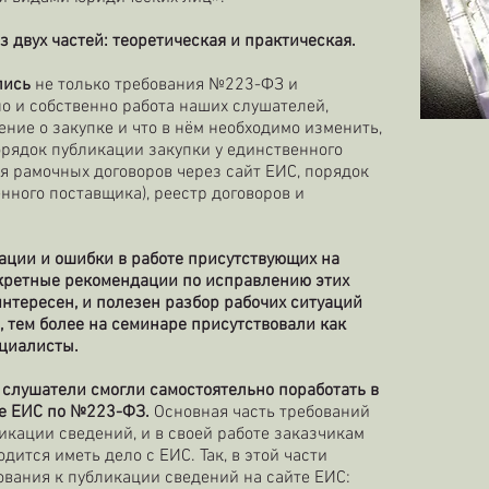
 двух частей: теоретическая и практическая.
лись
не только требования №223-ФЗ и
о и собственно работа наших слушателей,
ние о закупке и что в нём необходимо изменить,
орядок публикации закупки у единственного
я рамочных договоров через сайт ЕИС, порядок
нного поставщика), реестр договоров и
ции и ошибки в работе присутствующих на
кретные рекомендации по исправлению этих
нтересен, и полезен разбор рабочих ситуаций
, тем более на семинаре присутствовали как
циалисты.
 слушатели смогли самостоятельно поработать в
те ЕИС по №223-ФЗ.
Основная часть требований
икации сведений, и в своей работе заказчикам
дится иметь дело с ЕИС. Так, в этой части
вания к публикации сведений на сайте ЕИС: