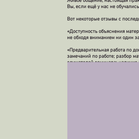
Живое общение, настоящая прак
Вы, если ещё у нас не обучались
Вот некоторые отзывы с послед
«Доступность объяснения матери
не обходя вниманием ни один з
«Предварительная работа по до
замечаний по работе; разбор м
слушателей семинара; наличие 
«Доступная информация по 223
вопросы»