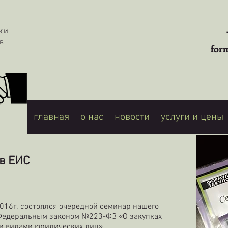
жки
в
for
главная
о нас
новости
услуги и цены
в ЕИС
016г. состоялся очередной семинар нашего
 Федеральным законом №223-ФЗ «О закупках
ыми видами юридических лиц».