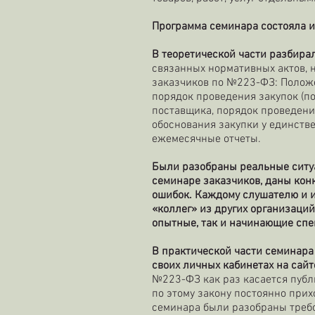
Программа семинара состояла из
В теоретической части разбира
связанных нормативных актов, н
заказчиков по №223-ФЗ: Положе
порядок проведения закупок (п
поставщика, порядок проведени
обоснования закупки у единстве
ежемесячные отчеты.
Были разобраны реальные ситуа
семинаре заказчиков, даны кон
ошибок. Каждому слушателю и и
«коллег» из других организаций
опытные, так и начинающие спе
В практической части семинара
своих личных кабинетах на сай
№223-ФЗ как раз касается публ
по этому закону постоянно прихо
семинара были разобраны требо