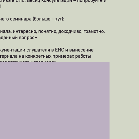
тика в ЕИС, месяц консультаций – попробуйте и
!
него семинара (больше –
тут
):
ала, интересно, понятно, доходчиво, грамотно,
аданный вопрос»
кументации слушателя в ЕИС и вынесение
атериала на конкретных примерах работы
раздаточного материала»
-фз, исчерпывающие ответы на все возникающие