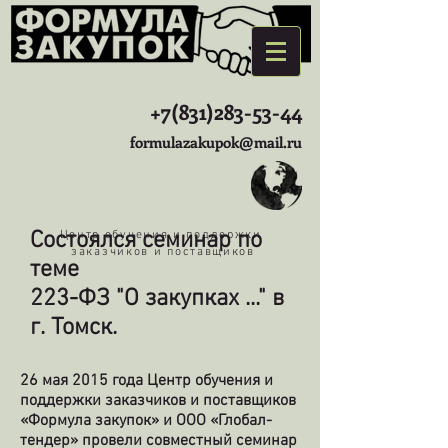
+7(831)283-53-44
formulazakupok@mail.ru
Состоялся семинар по
Центр обучения и поддержки
заказчиков и поставщиков
теме
223-ФЗ "О закупках ..." в
г. Томск.
26 мая 2015 года Центр обучения и
поддержки заказчиков и поставщиков
«Формула закупок» и
ООО «Глобал-
тендер»
провели совместный семинар